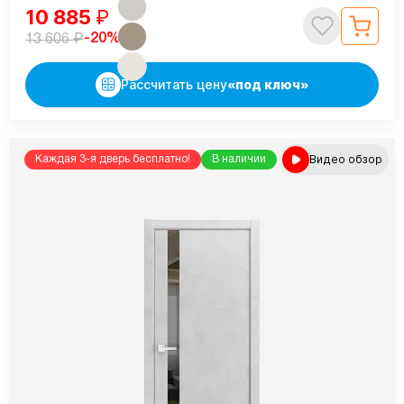
10 885
₽
₽
-20%
13 606
Рассчитать цену
«под ключ»
Видео обзор
Каждая 3-я дверь бесплатно!
В наличии