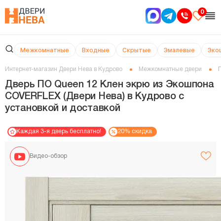
0
Межкомнатные
Входные
Скрытые
Эмалевые
Эко
Интернет-магазин Двери Нева в Кудрово
Межкомнатные двери
Дверь ПО Queen 12 Клен экрю из Экошпона
COVERFLEX (Двери Нева) в Кудрово с
установкой и доставкой
Каждая 3-я дверь бесплатно!
20% скидка
Видео-обзор