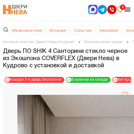
0
Межкомнатные
Входные
Скрытые
Эмалевые
Эко
Интернет-магазин Двери Нева в Кудрово
Межкомнатные двери
Дверь ПО SHIK 4 Санторини стекло черное
из Экошпона COVERFLEX (Двери Нева) в
Кудрово с установкой и доставкой
Каждая 3-я дверь бесплатно!
В наличии на складе
Хит прод