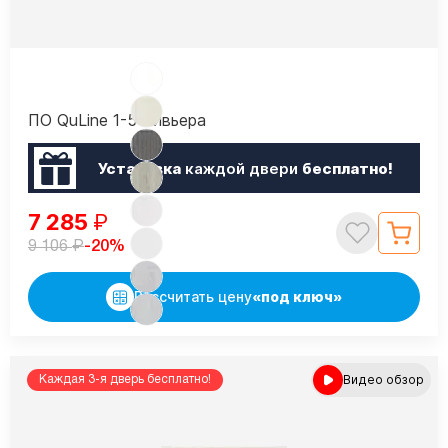
ПО QuLine 1-5 Ривьера
Установка
каждой двери
бесплатно!
7 285
₽
₽
-20%
9 106
Рассчитать цену
«под ключ»
Видео обзор
Каждая 3-я дверь бесплатно!