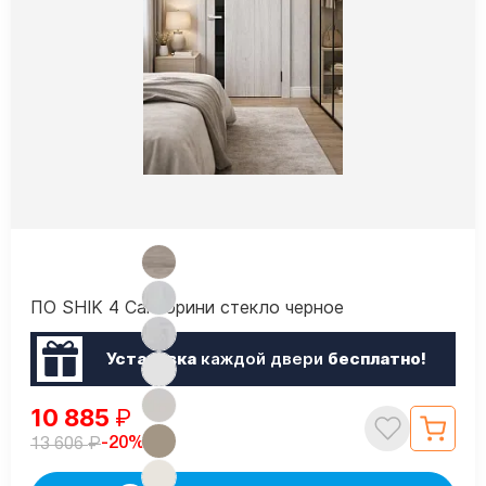
ПО SHIK 4 Санторини стекло черное
Установка
каждой двери
бесплатно!
10 885
₽
₽
-20%
13 606