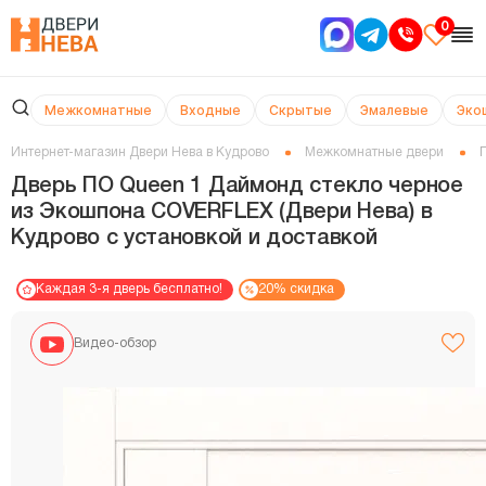
0
Межкомнатные
Входные
Скрытые
Эмалевые
Эко
Интернет-магазин Двери Нева в Кудрово
Межкомнатные двери
Дверь ПО Queen 1 Даймонд стекло черное
из Экошпона COVERFLEX (Двери Нева) в
Кудрово с установкой и доставкой
Каждая 3-я дверь бесплатно!
20% скидка
Видео-обзор