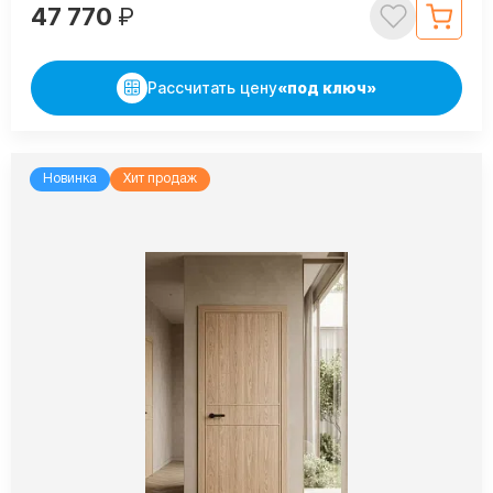
47 770
₽
Рассчитать цену
«под ключ»
Новинка
Хит продаж