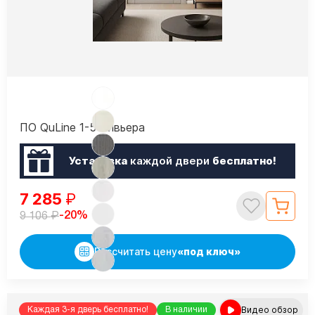
ПО QuLine 1-5 Ривьера
Установка
каждой двери
бесплатно!
7 285
₽
₽
-20%
9 106
Рассчитать цену
«под ключ»
Видео обзор
Каждая 3-я дверь бесплатно!
В наличии